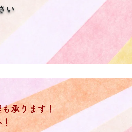
さい
理も承ります！
心！